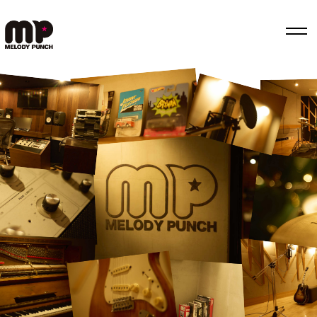
Top
Works
Label
Member
Company Info
Recruit