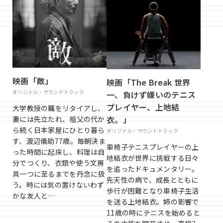
映画「敵」
映画「The Break 世界
オリジナル・サウンドトラック
一、負けず嫌いのテニス
プレイヤー、上地結
大学教授の職をリタイアし、
衣。」
妻には先立たれ、祖父の代か
ら続く日本家屋にひとり暮ら
オリジナル・サウンドトラック
す、渡辺儀助77歳。毎朝決ま
車椅子テニスプレイヤーの上
った時間に起床し、料理は自
地結衣が世界に挑戦する日々
分でつくり、衣類や使う文房
を追ったドキュメンタリー。
具一つに至るまでを丹念に扱
先天性の病で、成長とともに
う。時には気の置けないわず
歩行が困難となり車椅子生活
かな友人と…
を送る上地結衣。姉の影響で
11歳の時にテニスを始めると