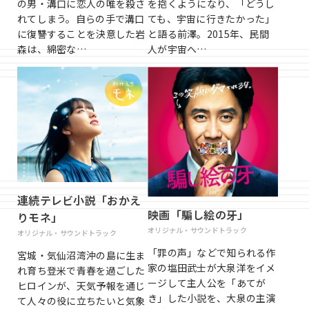
の男・溝口に恋人の唯を殺さ
を抱くようになり、「どうし
れてしまう。自らの手で溝口
ても、宇宙に行きたかった」
に復讐することを決意した岩
と語る前澤。2015年、民間
森は、綿密な…
人が宇宙へ…
連続テレビ小説「おかえ
映画「騙し絵の牙」
りモネ」
オリジナル・サウンドトラック
オリジナル・サウンドトラック
「罪の声」などで知られる作
宮城・気仙沼湾沖の島に生ま
家の塩田武士が大泉洋をイメ
れ育ち登米で青春を過ごした
ージして主人公を「あてが
ヒロインが、天気予報を通じ
き」した小説を、大泉の主演
て人々の役に立ちたいと気象