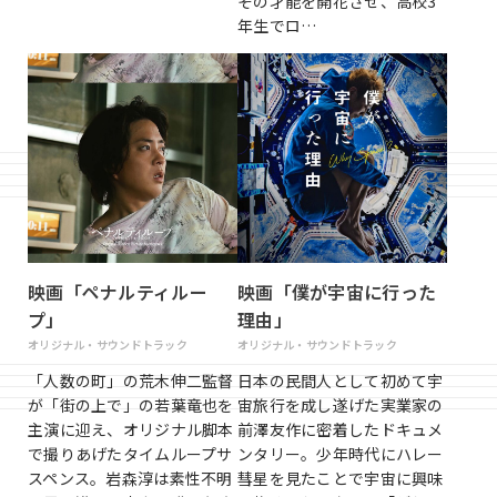
その才能を開花させ、高校3
年生でロ…
映画「ペナルティルー
映画「僕が宇宙に行った
プ」
理由」
オリジナル・サウンドトラック
オリジナル・サウンドトラック
「人数の町」の荒木伸二監督
日本の民間人として初めて宇
が「街の上で」の若葉竜也を
宙旅行を成し遂げた実業家の
主演に迎え、オリジナル脚本
前澤友作に密着したドキュメ
で撮りあげたタイムループサ
ンタリー。少年時代にハレー
スペンス。岩森淳は素性不明
彗星を見たことで宇宙に興味