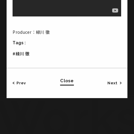
Office & Studio
Producer：緑川 徹
CROSS JINGUMAE 2-19-14 Jingumae Shibuya-ku
Tags :
Tokyo Japan
3F・・・Studio 2
#緑川 徹
1F・・・Meeting Room, Office
B1・・・Basement Studio
TEL:03-5771-2772／FAX:03-5771-2773
Close
Prev
Next