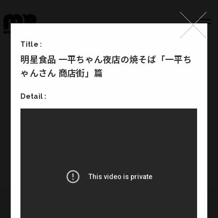
Title :
明星食品 一平ちゃん夜店の焼そば「一平ち
Top
ゃんさん 商店街」篇
Works
Detail :
Label
Member
Company Info
Recruit
Melody Punch