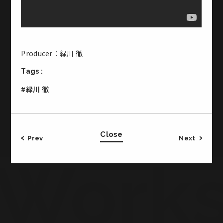
Office & Studio
Producer：緑川 徹
CROSS JINGUMAE 2-19-14 Jingumae Shibuya-ku
Tags :
Tokyo Japan
3F・・・Studio 2
#緑川 徹
1F・・・Meeting Room, Office
B1・・・Basement Studio
TEL:03-5771-2772／FAX:03-5771-2773
Close
Prev
Next