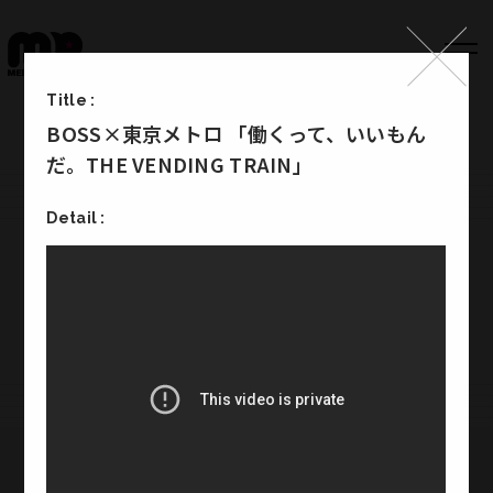
Title :
BOSS×東京メトロ 「働くって、いいもん
Top
だ。THE VENDING TRAIN」
Works
Detail :
Label
Member
Company Info
Recruit
Melody Punch