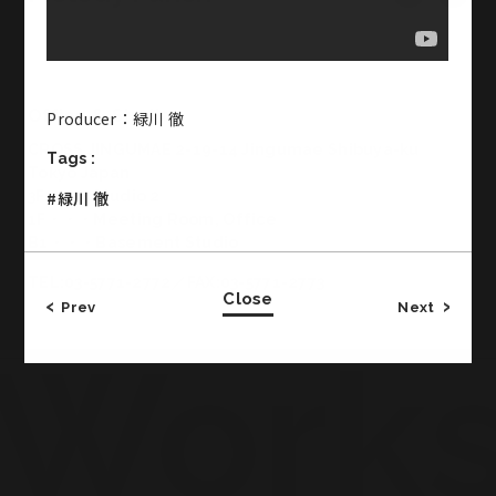
Office & Studio
Producer：緑川 徹
CROSS JINGUMAE 2-19-14 Jingumae Shibuya-ku
Tags :
Tokyo Japan
3F・・・Studio 2
#緑川 徹
1F・・・Meeting Room, Office
B1・・・Basement Studio
TEL:03-5771-2772／FAX:03-5771-2773
Close
Prev
Next