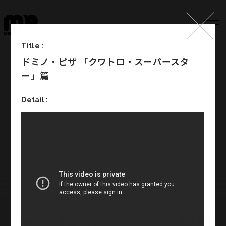
Title :
ドミノ・ピザ 「クワトロ・スーパースタ
Top
ー」篇
Works
Detail :
Label
Member
Company Info
Recruit
Melody Punch