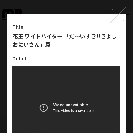
Title :
花王 ワイドハイター 「だ〜いすき!!きよし
Top
おにいさん」篇
Works
Detail :
Label
Member
Company Info
Recruit
Melody Punch