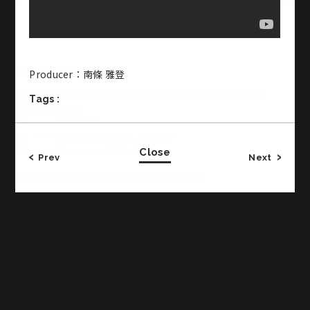
Office & Studio
Producer：南條 雅登
CROSS JINGUMAE 2-19-14 Jingumae Shibuya-ku
Tags :
Tokyo Japan
3F・・・Studio 2
1F・・・Meeting Room, Office
B1・・・Basement Studio
Close
Prev
Next
TEL:03-5771-2772／FAX:03-5771-2773