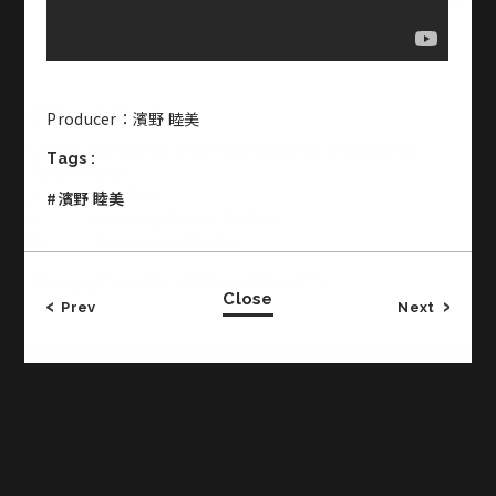
Office & Studio
Producer：濱野 睦美
CROSS JINGUMAE 2-19-14 Jingumae Shibuya-ku
Tags :
Tokyo Japan
3F・・・Studio 2
#濱野 睦美
1F・・・Meeting Room, Office
B1・・・Basement Studio
TEL:03-5771-2772／FAX:03-5771-2773
Close
Prev
Next