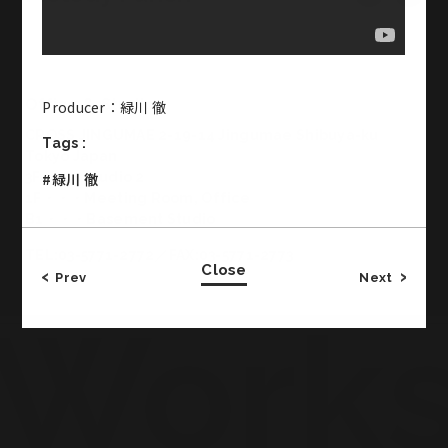
Office & Studio
Producer：緑川 徹
CROSS JINGUMAE 2-19-14 Jingumae Shibuya-ku
Tags :
Tokyo Japan
3F・・・Studio 2
#緑川 徹
1F・・・Meeting Room, Office
B1・・・Basement Studio
TEL:03-5771-2772／FAX:03-5771-2773
Close
Prev
Next