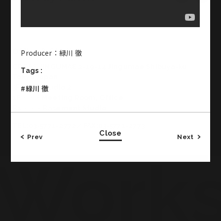
Office & Studio
Producer：緑川 徹
CROSS JINGUMAE 2-19-14 Jingumae Shibuya-ku
Tags :
Tokyo Japan
3F・・・Studio 2
#緑川 徹
1F・・・Meeting Room, Office
B1・・・Basement Studio
TEL:03-5771-2772／FAX:03-5771-2773
Close
Prev
Next