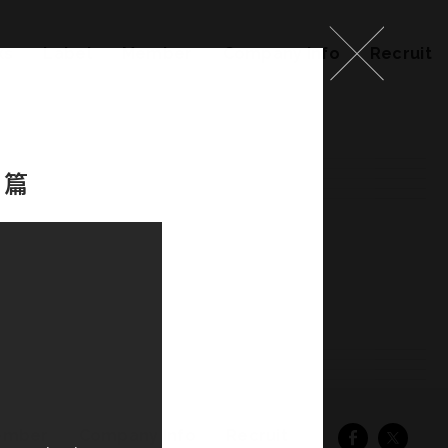
ks
Label
Member
Company Info
Recruit
」篇
ember
Company Info
Recruit