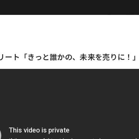
Top
Wor
リート「きっと誰かの、未来を売りに！
Top
Works
Label
M