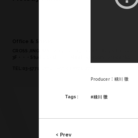
Office & Studio
CROSS JINGUMAE 2-19-14 Jingumae Shibuya-ku Tokyo 
3F・・・Studio 2
/
1F・・・Meeting Room, Office
/
B1・・
TEL:03-5771-2772／FAX:03-5771-2773
Producer：緑川 徹
#緑川 徹
Tags :
Prev