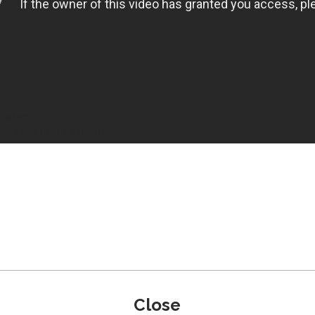
Japan
・Basement Studio
Close