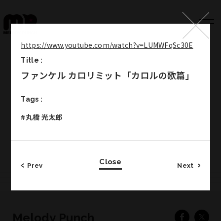
https://www.youtube.com/watch?v=LUMWFqSc30E
Title :
Top
ファンケル カロリミット「カロルの歌篇」
Works
Tags :
Label
#丸橋 光太郎
Member
Company Info
Close
Recruit
Prev
Next
Melody Punch