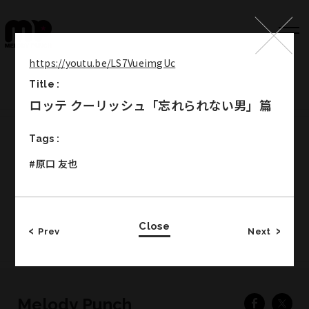
https://youtu.be/LS7VueimgUc
Title :
Top
ロッテ クーリッシュ「忘れられない男」篇
Works
Tags :
Label
#原口 友也
Member
Company Info
Close
Recruit
Prev
Next
Melody Punch