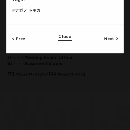
#ナガノ トモカ
Office & Studio
Close
Prev
Next
CROSS JINGUMAE 2-19-14 Jingumae Shibuya-ku
Tokyo Japan
3F・・・Studio 2
1F・・・Meeting Room, Office
B1・・・Basement Studio
TEL:03-5771-2772／FAX:03-5771-2773