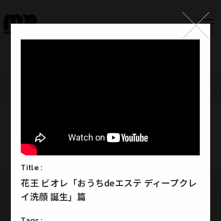
Top
Works
Label
Member
Company Info
Recruit
Title :
花王 ビオレ「おうちdeエステ ディープクレ
イ洗顔 誕生」篇
Melody Punch
Tags :