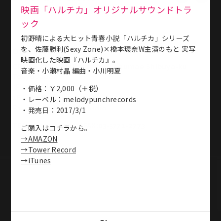
映画「ハルチカ」オリジナルサウンドトラ
ック
初野晴による大ヒット青春小説「ハルチカ」シリーズ
を、佐藤勝利(Sexy Zone)×橋本環奈W主演のもと 実写
Office & Studio
映画化した映画『ハルチカ』。
CROSS JINGUMAE 2-19-14 Jingumae Shibuya-ku
音楽・小瀬村晶 編曲・小川明夏
Tokyo Japan
・価格：￥2,000（＋税）
3F・・・Studio 2
1F・・・Meeting Room, Office
・レーベル：melodypunchrecords
B1・・・Basement Studio
・発売日：2017/3/1
TEL:03-5771-2772／FAX:03-5771-2773
ご購入はコチラから。
→AMAZON
→Tower Record
→iTunes