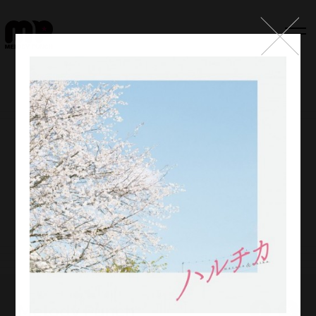
Top
Works
Label
Member
Company Info
Recruit
Melody Punch