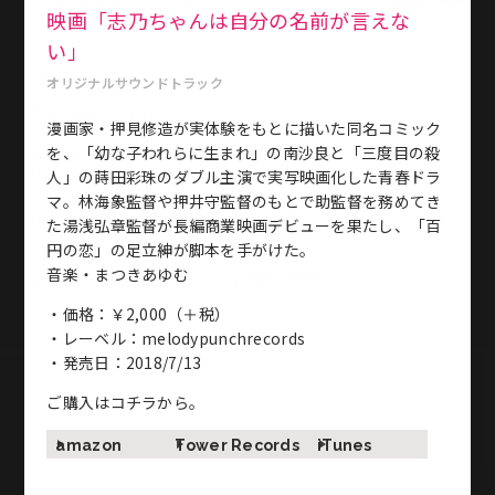
映画「志乃ちゃんは自分の名前が言えな
い」
オリジナルサウンドトラック
Office & Studio
漫画家・押見修造が実体験をもとに描いた同名コミック
CROSS JINGUMAE 2-19-14 Jingumae Shibuya-ku
を、「幼な子われらに生まれ」の南沙良と「三度目の殺
Tokyo Japan
人」の蒔田彩珠のダブル主演で実写映画化した青春ドラ
3F・・・Studio 2
マ。林海象監督や押井守監督のもとで助監督を務めてき
1F・・・Meeting Room, Office
た湯浅弘章監督が長編商業映画デビューを果たし、「百
B1・・・Basement Studio
円の恋」の足立紳が脚本を手がけた。
音楽・まつきあゆむ
TEL:03-5771-2772／FAX:03-5771-2773
・価格：￥2,000（＋税）
・レーベル：melodypunchrecords
・発売日：2018/7/13
ご購入はコチラから。
amazon
Tower Records
iTunes