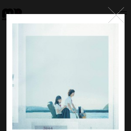
Top
Works
Label
Member
Company Info
Recruit
Melody Punch