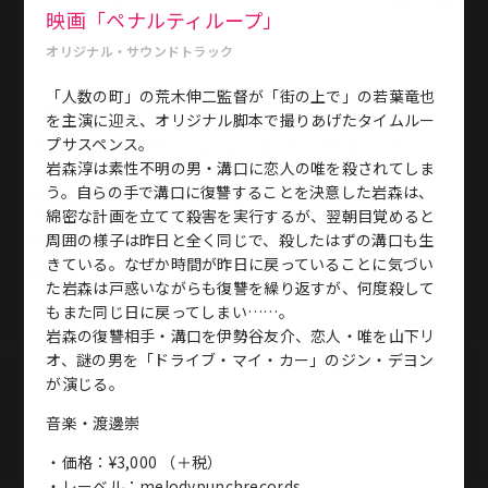
映画「ペナルティループ」
オリジナル・サウンドトラック
「人数の町」の荒木伸二監督が「街の上で」の若葉竜也
Office & Studio
を主演に迎え、オリジナル脚本で撮りあげたタイムルー
プサスペンス。
CROSS JINGUMAE 2-19-14 Jingumae Shibuya-ku
岩森淳は素性不明の男・溝口に恋人の唯を殺されてしま
Tokyo Japan
う。自らの手で溝口に復讐することを決意した岩森は、
3F・・・Studio 2
綿密な計画を立てて殺害を実行するが、翌朝目覚めると
1F・・・Meeting Room, Office
周囲の様子は昨日と全く同じで、殺したはずの溝口も生
B1・・・Basement Studio
きている。なぜか時間が昨日に戻っていることに気づい
TEL:03-5771-2772／FAX:03-5771-2773
た岩森は戸惑いながらも復讐を繰り返すが、何度殺して
もまた同じ日に戻ってしまい……。
岩森の復讐相手・溝口を伊勢谷友介、恋人・唯を山下リ
オ、謎の男を「ドライブ・マイ・カー」のジン・デヨン
が演じる。
音楽・渡邊崇
・価格：¥3,000 （＋税）
・レーベル：melodypunchrecords