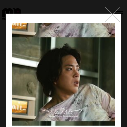
Top
Works
Label
Member
Company Info
Recruit
Melody Punch