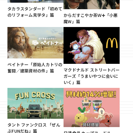
タカラスタンダード「初めて
のリフォーム見学タ」篇
からだすこやか茶Ｗ➕「小悪
魔W」篇
ペイトナー「原始人カトリの
マクドナルド ストリートバー
奮闘／建築資材の件」篇
ガーズ「うまいやつに会いに
いく」篇
タント ファンクロス 「ぜん
ぶFUNだね」篇
日清食品 カップヌードル