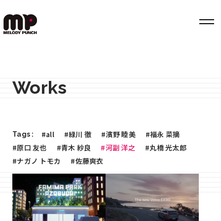
Top
Works
Works
Label
Member
#all
#緑川 徹
#濱野 睦美
#福永 菜摘
Tags :
Company Info
#原口 友也
#青木 紗良
#河副 洋之
#丸橋 光太郎
#ナガノ トモカ
#佐藤爽衣
Recruit