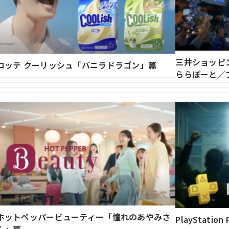
三井ショッピ
ロッテ クーリッシュ「バニラドラゴン」篇
ららぽーと／
ホットペッパービューティー「憧れのあやみさ
PlayStat