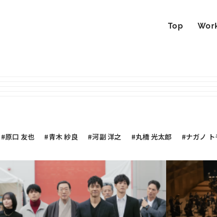
Top
Wor
#原口 友也
#青木 紗良
#河副 洋之
#丸橋 光太郎
#ナガノ 