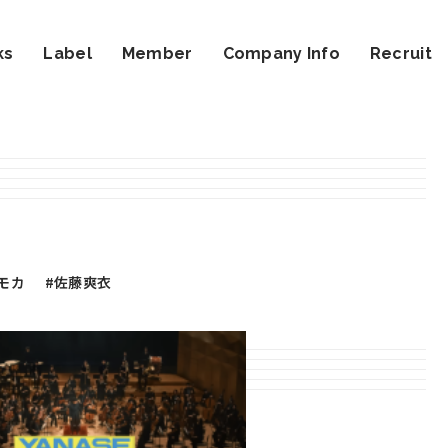
ks
Label
Member
Company Info
Recruit
トモカ
#佐藤爽衣