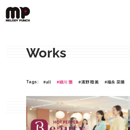
Works
#all
#緑川 徹
#濱野 睦美
#福永 菜摘
Tags :