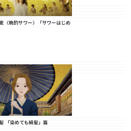
金麦〈晩酌サワー〉「サワーはじめ
髪 「染めても絹髪」篇