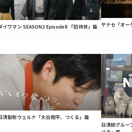
ヤナセ「オー
ダイワマン SEASON2 Episode8 「招待状」篇
日清製粉ウェルナ「大谷翔平、つくる」篇
日清紡グルー
バラ」篇