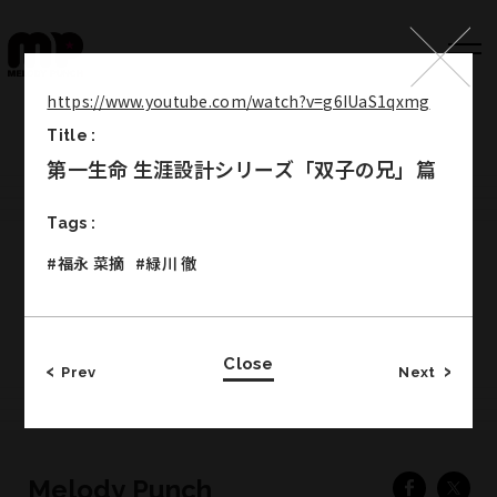
https://www.youtube.com/watch?v=g6IUaS1qxmg
Title :
Top
第一生命 生涯設計シリーズ「双子の兄」篇
Works
Tags :
Label
#福永 菜摘
#緑川 徹
Member
Company Info
Close
Recruit
Prev
Next
Melody Punch