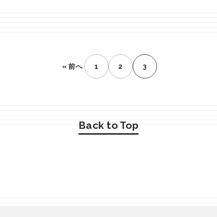
« 前へ
1
2
3
Back to Top