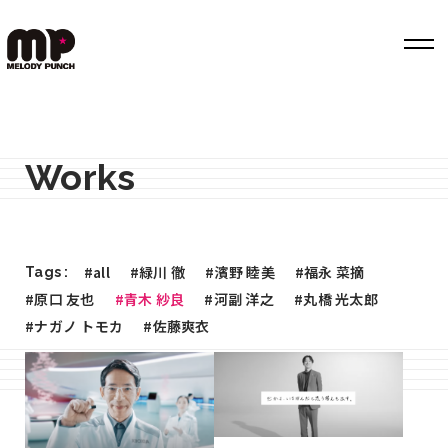
Top
Works
Works
Label
Member
#all
#緑川 徹
#濱野 睦美
#福永 菜摘
Tags :
Company Info
#原口 友也
#青木 紗良
#河副 洋之
#丸橋 光太郎
#ナガノ トモカ
#佐藤爽衣
Recruit