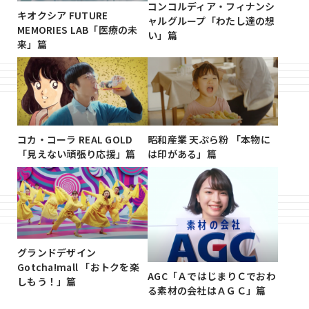
コンコルディア・フィナンシ
キオクシア FUTURE
ャルグループ「わたし達の想
MEMORIES LAB「医療の未
い」篇
来」篇
コカ・コーラ REAL GOLD
昭和産業 天ぷら粉 「本物に
「見えない頑張り応援」篇
は印がある」篇
グランドデザイン
Gotcha!mall 「おトクを楽
AGC「ＡではじまりＣでおわ
しもう！」篇
る素材の会社はＡＧＣ」篇