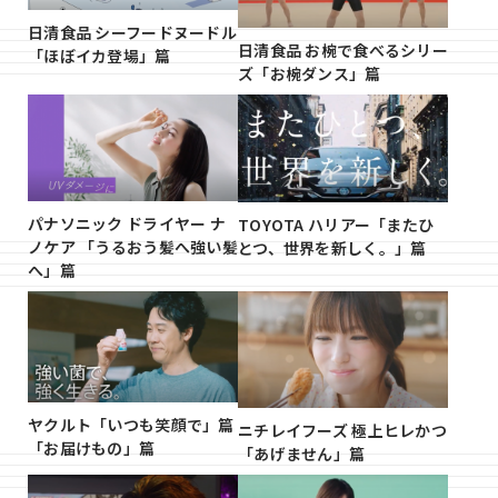
日清食品 シーフードヌードル
日清食品 お椀で食べるシリー
「ほぼイカ登場」篇
ズ「お椀ダンス」篇
パナソニック ドライヤー ナ
TOYOTA ハリアー「またひ
ノケア 「うるおう髪へ強い髪
とつ、世界を新しく。」篇
へ」篇
ヤクルト「いつも笑顔で」篇
ニチレイフーズ 極上ヒレかつ
「お届けもの」篇
「あげません」篇