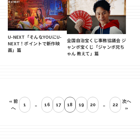
U-NEXT「そんなYOUにU-
全国自治宝くじ事務協議会 ジ
NEXT！ポイントで新作映
ャンボ宝くじ「ジャンボ兄ち
画」篇
ゃん 教えて」篇
« 前
次へ
1
…
16
17
18
19
20
…
22
へ
»