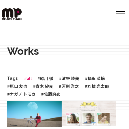
Top
Works
Works
Label
Member
#all
#緑川 徹
#濱野 睦美
#福永 菜摘
Tags :
Company Info
#原口 友也
#青木 紗良
#河副 洋之
#丸橋 光太郎
#ナガノ トモカ
#佐藤爽衣
Recruit