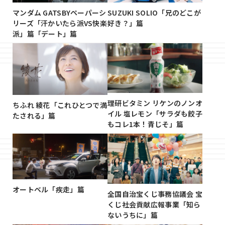
マンダム GATSBYペーパーシ
SUZUKI SOLIO「兄のどこが
リーズ「汗かいたら派VS快楽
好き？」篇
派」篇「デート」篇
理研ビタミン リケンのノンオ
ちふれ 綾花「これひとつで満
イル 塩レモン「サラダも餃子
たされる」篇
もコレ1本！青じそ」篇
オートベル「疾走」篇
全国自治宝くじ事務協議会 宝
くじ社会貢献広報事業「知ら
ないうちに」篇