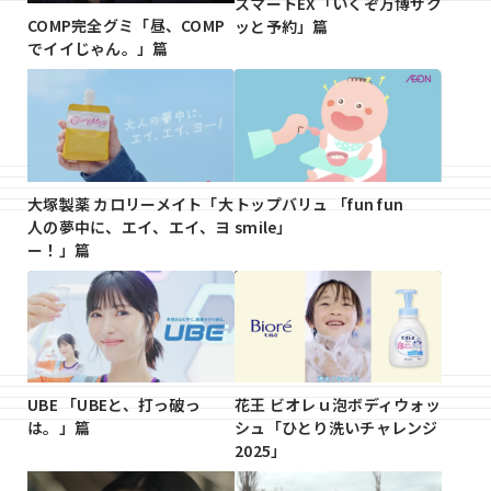
スマートEX「いくぞ万博サク
COMP完全グミ「昼、COMP
ッと予約」篇
でイイじゃん。」篇
大塚製薬 カロリーメイト「大
トップバリュ 「fun fun
人の夢中に、エイ、エイ、ヨ
smile」
ー！」篇
UBE 「UBEと、打っ破っ
花王 ビオレｕ泡ボディウォッ
は。」篇
シュ「ひとり洗いチャレンジ
2025」