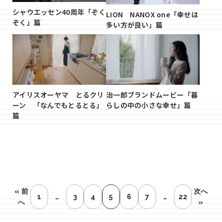
シャウエッセン40周年「ぞく
LION NANOX one「幸せは
ぞく」篇
多い方が良い」篇
アイリスオーヤマ とるクリ
治一郎ブランドムービー「暮
ーン 「なんでもとるとる」
らしの中の小さな幸せ」篇
篇
« 前
次へ
1
…
3
4
5
6
7
…
22
へ
»