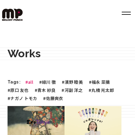
Top
Works
Works
Label
Member
#all
#緑川 徹
#濱野 睦美
#福永 菜摘
Tags :
Company Info
#原口 友也
#青木 紗良
#河副 洋之
#丸橋 光太郎
#ナガノ トモカ
#佐藤爽衣
Recruit