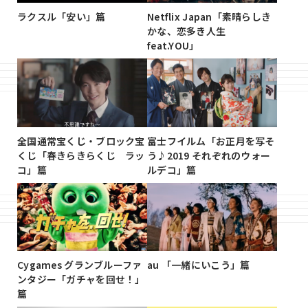
ラクスル「安い」篇
Netflix Japan「素晴らしき
かな、恋多き人生
feat.YOU」
全国通常宝くじ・ブロック宝
富士フイルム「お正月を写そ
くじ「春きらきらくじ ラッ
う♪2019 それぞれのウォー
コ」篇
ルデコ」篇
Cygames グランブルーファ
au 「一緒にいこう」篇
ンタジー「ガチャを回せ！」
篇