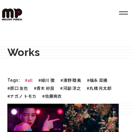
Top
Works
Works
Label
Member
#all
#緑川 徹
#濱野 睦美
#福永 菜摘
Tags :
Company Info
#原口 友也
#青木 紗良
#河副 洋之
#丸橋 光太郎
#ナガノ トモカ
#佐藤爽衣
Recruit