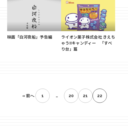
映画「白河夜船」予告編
ライオン菓子株式会社 きえち
ゃう!!キャンディー 「すべ
り台」篇
« 前へ
1
…
20
21
22